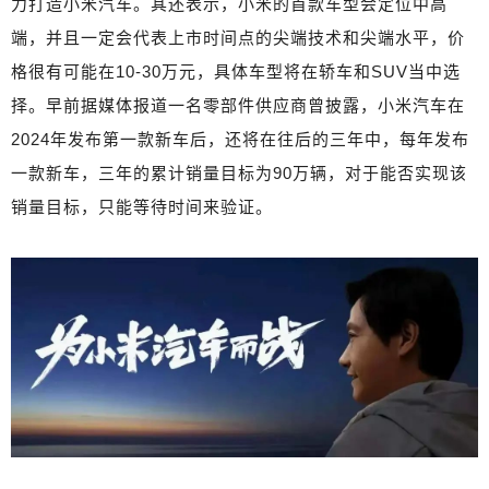
力打造小米汽车。其还表示，小米的首款车型会定位中高
端，并且一定会代表上市时间点的尖端技术和尖端水平，价
格很有可能在10-30万元，具体车型将在轿车和SUV当中选
择。早前据媒体报道一名零部件供应商曾披露，小米汽车在
2024年发布第一款新车后，还将在往后的三年中，每年发布
一款新车，三年的累计销量目标为90万辆，对于能否实现该
销量目标，只能等待时间来验证。