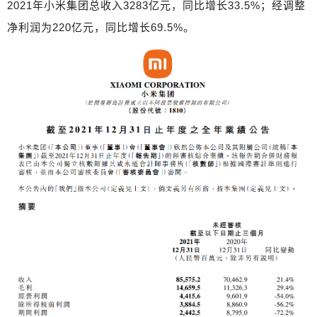
2021年小米集团总收入3283亿元，同比增长33.5%；经调整
净利润为220亿元，同比增长69.5%。