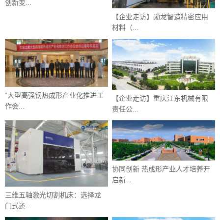
创新变...
【企业走访】勋龙智造精密应用
材料（...
“大型高强钢热成形产业化推进工
【企业走访】重庆江东机械有限
作会...
责任公...
协同创新 热成形产业人才培养开
启新...
三维五轴激光切割机床：选择龙
门式还...