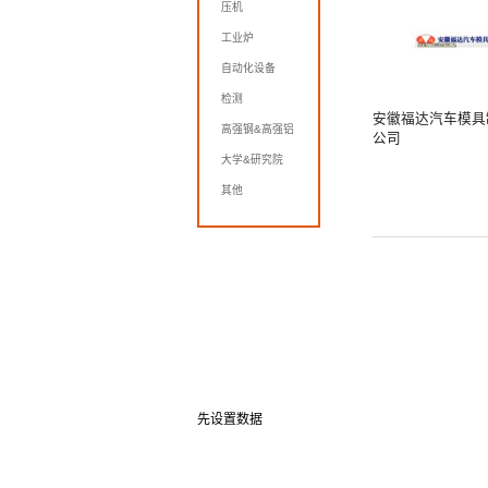
压机
工业炉
自动化设备
检测
安徽福达汽车模具
高强钢&高强铝
公司
大学&研究院
其他
先设置数据