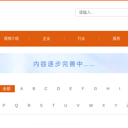
视频介绍
企业
行业
服务
全部
A
B
C
D
E
F
G
H
I
P
Q
R
S
T
U
V
W
X
Y