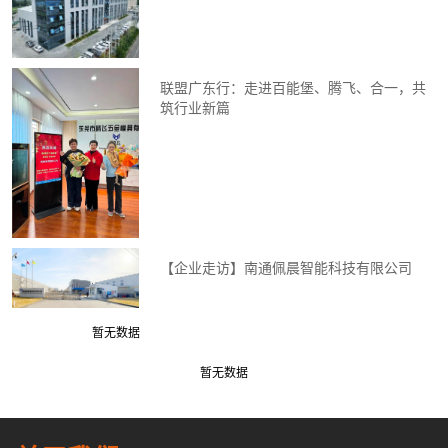
联盟广东行：走进百能堡、腾飞、合一，共
筑行业新篇
【企业走访】南通佩晨智能科技有限公司
暂无数据
暂无数据