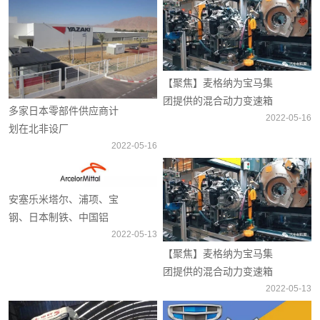
【聚焦】麦格纳为宝马集
团提供的混合动力变速箱
多家日本零部件供应商计
生产已经启动
2022-05-16
划在北非设厂
2022-05-16
安塞乐米塔尔、浦项、宝
钢、日本制铁、中国铝
业、神华等23家钢铁金属
2022-05-13
采矿企业2021年业绩
【聚焦】麦格纳为宝马集
团提供的混合动力变速箱
生产已经启动
2022-05-13