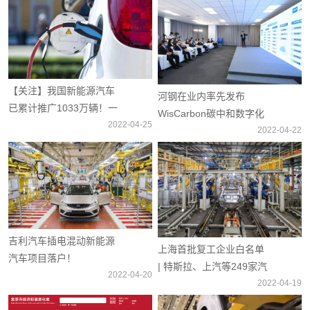
【关注】我国新能源汽车
河钢在业内率先发布
已累计推广1033万辆！一
WisCarbon碳中和数字化
季度累计产销竟同比均增
2022-04-25
平台
2022-04-22
长1.4倍！
吉利汽车插电混动新能源
上海首批复工企业白名单
汽车项目落户！
| 特斯拉、上汽等249家汽
2022-04-20
车上下游企业将复工复产
2022-04-19