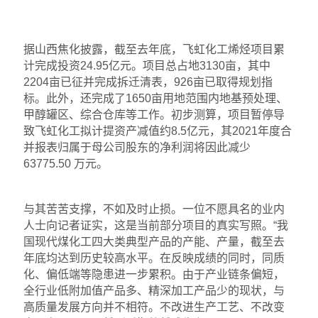
据山西焦化披露，截至去年底，飞虹化工烯烃项目累
计完成投资24.95亿元。项目总占地3130亩，其中
2204亩已征并完成拆迁清表，926亩已取得规划指
标。此外，还完成了1650亩用地范围内地基预处理、
甲醇罐区、综合仓库等工作。初步测算，项目暂停导
致飞虹化工拟计提资产减值约8.5亿元，其2021年度合
并报表归属于母公司股东的净利润将因此减少
63775.50 万元。
与其苦苦支撑，不如及时止损。一位不愿具名的业内
人士向记者证实，这是当前部分项目的真实写照。“我
国现代煤化工四大类典型产品的产能、产量，截至去
年底均达到历史较高水平。在反映成绩的同时，同质
化、偏低端等隐患进一步累积。由于产业链条偏短，
全行业低附加值产品多、精深加工产品少的现状，与
高质量发展方向并不相符。不改进生产工艺、不改变