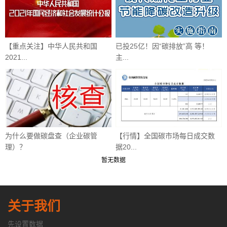
【重点关注】中华人民共和国
已投25亿！因“碳排放”高 等！
2021...
主...
为什么要做碳盘查（企业碳管
【行情】全国碳市场每日成交数
理）？
据20...
暂无数据
关于我们
先设置数据