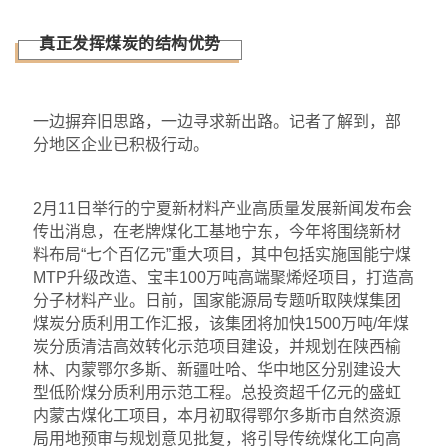
真正发挥煤炭的结构优势
一边摒弃旧思路，一边寻求新出路。记者了解到，部
分地区企业已积极行动。
2月11日举行的宁夏新材料产业高质量发展新闻发布会
传出消息，在老牌煤化工基地宁东，今年将围绕新材
料布局“七个百亿元”重大项目，其中包括实施国能宁煤
MTP升级改造、宝丰100万吨高端聚烯烃项目，打造高
分子材料产业。日前，国家能源局专题听取陕煤集团
煤炭分质利用工作汇报，该集团将加快1500万吨/年煤
炭分质清洁高效转化示范项目建设，并规划在陕西榆
林、内蒙鄂尔多斯、新疆吐哈、华中地区分别建设大
型低阶煤分质利用示范工程。总投资超千亿元的盛虹
内蒙古煤化工项目，本月初取得鄂尔多斯市自然资源
局用地预审与规划意见批复，将引导传统煤化工向高