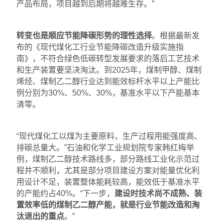
产品布局，项目越到后期将越难生存。”
转变也是顺应节能降碳形势的理性选择
。根据最新发
布的《现代煤化工行业节能降碳改造升级实施指
南》，不符合绿色低碳转型发展要求的落后工艺技术
和生产装置要坚决淘汰。到2025年，煤制甲醇、煤制
烯烃、煤制乙二醇行业达到能效标杆水平以上产能比
例分别为30%、50%、30%，基准水平以下产能基本
清零。
“现代煤化工以煤为主要原料，生产过程用能强度高、
排碳总量大。”石油和化学工业规划院专家韩红梅举
例，煤制乙二醇技术路线多，部分路线工业化示范过
程并不顺利，尤其是部分项目建设方案对能量优化利
用设计不足，装置整体能耗较高，能效低于基准水平
的产能约占40%。“下一步，
建设时技术尚不成熟、装
置效率低的煤制乙二醇产能，就是行业节能改造和淘
汰退出的重点
。”