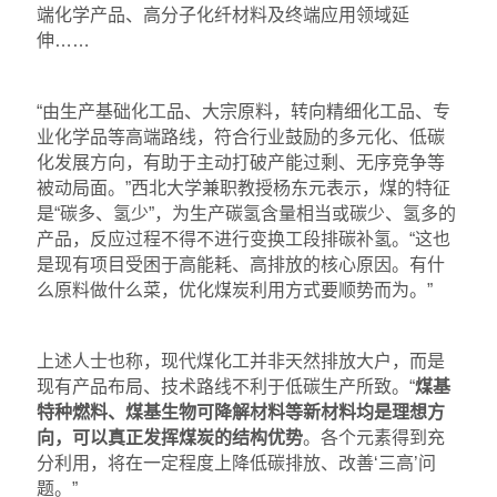
端化学产品、高分子化纤材料及终端应用领域延
伸……
“由生产基础化工品、大宗原料，转向精细化工品、专
业化学品等高端路线，符合行业鼓励的多元化、低碳
化发展方向，有助于主动打破产能过剩、无序竞争等
被动局面。”西北大学兼职教授杨东元表示，煤的特征
是“碳多、氢少”，为生产碳氢含量相当或碳少、氢多的
产品，反应过程不得不进行变换工段排碳补氢。“这也
是现有项目受困于高能耗、高排放的核心原因。有什
么原料做什么菜，优化煤炭利用方式要顺势而为。”
上述人士也称，现代煤化工并非天然排放大户，而是
现有产品布局、技术路线不利于低碳生产所致。“
煤基
特种燃料、煤基生物可降解材料等新材料均是理想方
向，可以真正发挥煤炭的结构优势
。各个元素得到充
分利用，将在一定程度上降低碳排放、改善‘三高’问
题。”